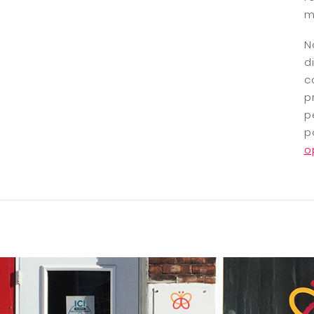
m
N
d
c
p
p
p
o