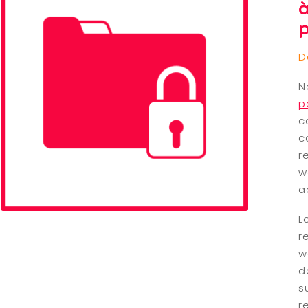
à
D
N
p
c
c
r
w
a
L
r
w
d
s
r