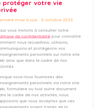
 protéger votre vie
privée
ernière mise à jour : 5 octobre 2023
ous vous invitons à consulter notre
olitique de confidentialité
pour connaître
omment nous recueillons, utilisons,
ommuniquons et protégeons vos
enseignements personnels sur notre site
eb ainsi que dans le cadre de nos
ctivités.
orsque vous nous fournissez des
enseignements personnels via notre site
eb, formulaire ou tout autre document
ans le cadre de nos activités, nous
upposons que vous acceptez que ces
enseignements soient traités de la