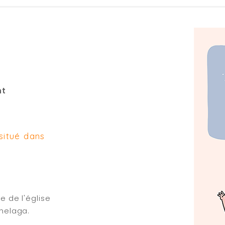
nt
situé dans
 de l'église
helaga.